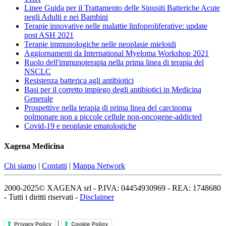
Linee Guida per il Trattamento delle Sinusiti Batteriche Acute
negli Adulti e nei Bambini
Terapie innovative nelle malattie linfoproliferative: update
post ASH 2021
Terapie immunologiche nelle neoplasie mieloidi
Aggiornamenti da International Myeloma Workshop 2021
Ruolo dell'immunoterapia nella prima linea di terapia del
NSCLC
Resistenza batterica agli antibiotici
Basi per il corretto impiego degli antibiotici in Medicina
Generale
Prospettive nella terapia di prima linea del carcinoma
polmonare non a piccole cellule non-oncogene-addicted
Covid-19 e neoplasie ematologiche
Xagena Medicina
Chi siamo
|
Contatti
|
Mappa Network
2000-2025© XAGENA srl - P.IVA: 04454930969 - REA: 1748680
- Tutti i diritti riservati -
Disclaimer
|
Privacy Policy
Cookie Policy