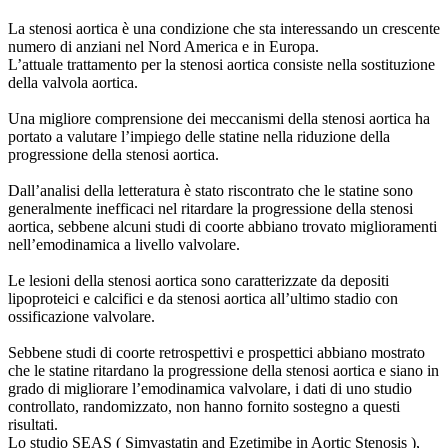
La stenosi aortica è una condizione che sta interessando un crescente
numero di anziani nel Nord America e in Europa.
L’attuale trattamento per la stenosi aortica consiste nella sostituzione
della valvola aortica.
Una migliore comprensione dei meccanismi della stenosi aortica ha
portato a valutare l’impiego delle statine nella riduzione della
progressione della stenosi aortica.
Dall’analisi della letteratura è stato riscontrato che le statine sono
generalmente inefficaci nel ritardare la progressione della stenosi
aortica, sebbene alcuni studi di coorte abbiano trovato miglioramenti
nell’emodinamica a livello valvolare.
Le lesioni della stenosi aortica sono caratterizzate da depositi
lipoproteici e calcifici e da stenosi aortica all’ultimo stadio con
ossificazione valvolare.
Sebbene studi di coorte retrospettivi e prospettici abbiano mostrato
che le statine ritardano la progressione della stenosi aortica e siano in
grado di migliorare l’emodinamica valvolare, i dati di uno studio
controllato, randomizzato, non hanno fornito sostegno a questi
risultati.
Lo studio SEAS ( Simvastatin and Ezetimibe in Aortic Stenosis ),