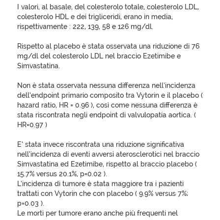
I valori, al basale, del colesterolo totale, colesterolo LDL,
colesterolo HDL e dei trigliceridi, erano in media,
rispettivamente : 222, 139, 58 e 126 mg/dl.
Rispetto al placebo è stata osservata una riduzione di 76
mg/dl del colesterolo LDL nel braccio Ezetimibe e
Simvastatina.
Non è stata osservata nessuna differenza nell’incidenza
dell’endpoint primario composito tra Vytorin e il placebo (
hazard ratio, HR = 0.96 ), così come nessuna differenza è
stata riscontrata negli endpoint di valvulopatia aortica. (
HR=0.97 )
E’ stata invece riscontrata una riduzione significativa
nell’incidenza di eventi avversi aterosclerotici nel braccio
Simvastatina ed Ezetimibe, rispetto al braccio placebo (
15.7% versus 20.1%, p=0.02 ).
L’incidenza di tumore è stata maggiore tra i pazienti
trattati con Vytorin che con placebo ( 9.9% versus 7%;
p=0.03 ).
Le morti per tumore erano anche più frequenti nel