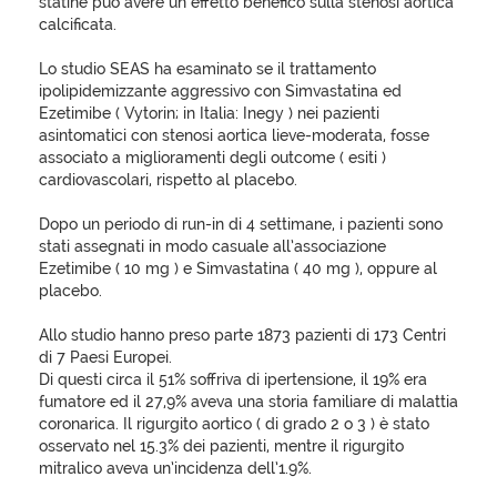
statine può avere un effetto benefico sulla stenosi aortica
calcificata.
Lo studio SEAS ha esaminato se il trattamento
ipolipidemizzante aggressivo con Simvastatina ed
Ezetimibe ( Vytorin; in Italia: Inegy ) nei pazienti
asintomatici con stenosi aortica lieve-moderata, fosse
associato a miglioramenti degli outcome ( esiti )
cardiovascolari, rispetto al placebo.
Dopo un periodo di run-in di 4 settimane, i pazienti sono
stati assegnati in modo casuale all’associazione
Ezetimibe ( 10 mg ) e Simvastatina ( 40 mg ), oppure al
placebo.
Allo studio hanno preso parte 1873 pazienti di 173 Centri
di 7 Paesi Europei.
Di questi circa il 51% soffriva di ipertensione, il 19% era
fumatore ed il 27,9% aveva una storia familiare di malattia
coronarica. Il rigurgito aortico ( di grado 2 o 3 ) è stato
osservato nel 15.3% dei pazienti, mentre il rigurgito
mitralico aveva un’incidenza dell’1.9%.