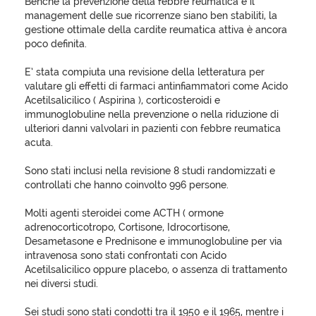
Benchè la prevenzione della febbre reumatica e il
management delle sue ricorrenze siano ben stabiliti, la
gestione ottimale della cardite reumatica attiva è ancora
poco definita.
E’ stata compiuta una revisione della letteratura per
valutare gli effetti di farmaci antinfiammatori come Acido
Acetilsalicilico ( Aspirina ), corticosteroidi e
immunoglobuline nella prevenzione o nella riduzione di
ulteriori danni valvolari in pazienti con febbre reumatica
acuta.
Sono stati inclusi nella revisione 8 studi randomizzati e
controllati che hanno coinvolto 996 persone.
Molti agenti steroidei come ACTH ( ormone
adrenocorticotropo, Cortisone, Idrocortisone,
Desametasone e Prednisone e immunoglobuline per via
intravenosa sono stati confrontati con Acido
Acetilsalicilico oppure placebo, o assenza di trattamento
nei diversi studi.
Sei studi sono stati condotti tra il 1950 e il 1965, mentre i