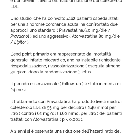
è ben definiti il livello ottimale di riduzione del colesterolo
LDL.
Uno studio, che ha coinvolto 4162 pazienti ospedalizzati
per una sindrome coronarica acuta, ha confrontato due
approcci: uno standard ( Pravastatina/40 mg/die /
Pravachol
) ed uno aggressivo ( Atorvastatina 80 mg/die
/
Lipitor
).
L'end point primario era rappresentato da: mortalità
generale, infarto miocardico, angina instabile richiedente
riospedalizzazione, rivascolarizzazione ( eseguita almeno
30 giorni dopo la randomizzazione ), ictus.
Il periodo osservazionale ( follow-up ) è stato in media di
24 mesi.
Il trattamento con Pravastatina ha prodotto livelli medi di
colesterolo LDL di 95 mg per decilitro ( 2,46 mmol per
litro ) contro i 62 mg/dl ( 1,60 mmol per litro ) dei pazienti
trattati con Atorvastatina ( p < 0,001 ).
A 2 anni si è osservata una riduzione dell'hazard ratio del